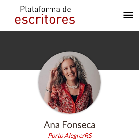
×
Ana Fonseca
Porto Alegre/RS