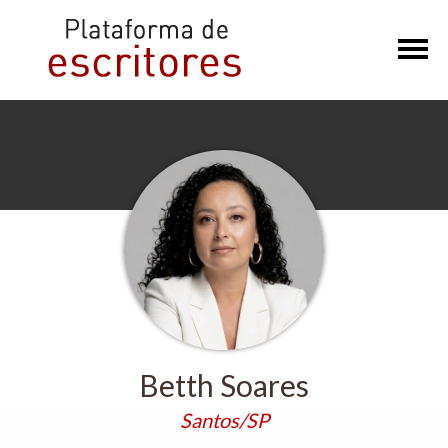
×
Betth Soares
Santos/SP