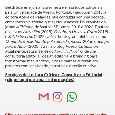
Betth Soares é jornalista e mestre em Estudos Editoriais
pela Universidade de Aveiro, Portugal. Fundou, em 2015, a
editora Ateliê de Palavras, que conduziu por uma década,
entre livros e histórias que ajudou a nascer. Foi cronista do
jornal
A Tribuna
, de Santos (SP), entre 2018 e 2023. É autora
dos livros
Até o Fim
(2015),
O Lobo, o Urso e a Cura
(2019)
e
Sol de Inverno
(2022), além de integrar coletâneas como
O mundo é mais bonito pelo olho da poesia
(2016) e
Tempo
para o Amor
(2020). Assina o blog
Poesia Cotidiana
e,
Farol de Papel
atualmente, está à frente do
, onde une
consultoria editorial, design editorial e branding para
transformar manuscritos, livros e marcas autorais em
projetos com identidade, narrativa e direção criativa.
Serviços de Leitura Crítica e Consultoria Editorial
(clique aqui para mais informações)
Clique aqui para se cadastrar e receber textos e novidades