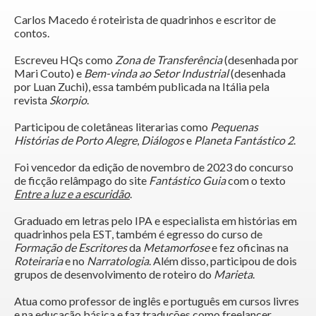
Carlos Macedo é roteirista de quadrinhos e escritor de
contos.
Escreveu HQs como
Zona de Transferência
(desenhada por
Mari Couto) e
Bem-vinda ao Setor Industrial
(desenhada
por Luan Zuchi), essa também publicada na Itália pela
revista
Skorpio
.
Participou de coletâneas literarias como
Pequenas
Histórias de Porto Alegre
,
Diálogos
e
Planeta Fantástico 2
.
Foi vencedor da edição de novembro de 2023 do concurso
de ficção relâmpago do site
Fantástico Guia
com o texto
Entre a luz e a escuridão
.
Graduado em letras pelo IPA e especialista em histórias em
quadrinhos pela EST, também é egresso do curso de
Formação de Escritores
da
Metamorfose
e fez oficinas na
Roteiraria
e no
Narratologia
. Além disso, participou de dois
grupos de desenvolvimento de roteiro do
Marieta
.
Atua como professor de inglês e português em cursos livres
e na educação básica e faz traduções como freelancer.