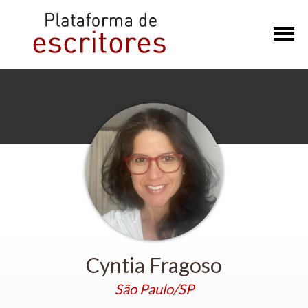
×
Cyntia Fragoso
São Paulo/SP