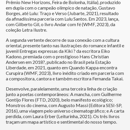
Prêmio New Horizons, Feira de Bolonha, Itália), produzido
em dupla com o campeão olímpico de natação, Gustavo
Borges, até Lulu: Traço e Verso (Jubarte, 2021), resultado
da afinadíssima parceria com Lulu Santos. Em 2023, lança,
com Gilberto Gil, o livro Andar com fé (WMF, 2023), da
coleção Letra Ilustre.
A segunda vertente decorre de sua conexão com a cultura
oriental, presente tanto nas ilustrações do romance infantil e
juvenil Entregas expressas da Kiki ? da escritora Eiko
Kadono, premiada com o prestigioso Hans Christian
Andersen em 2018?, publicado no Brasil pela Estação
Liberdade, em 2021, quanto em Quando Kappa encontra
Curupira (WMF, 2023), livro inédito criado em parceria com
a compositora, cantora e também escritora Fernanda Takai.
Desenvolve, paralelamente, uma terceira linha de criação
junto a poetas contemporâneos: A mancha, com Guilherme
Gontijo Flores (FTD, 2020), belo manifesto ecológico;
Monstros do cinema, com Augusto Massi (Editora SESI-SP,
2016), uma viagem pelo universo cinematográfico; e A carta
perdida, com Laura Erber (Leiturinha, 2021). Os três livros
traçam um mapa artístico e sentimental do nosso tempo.