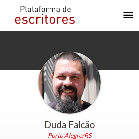
×
Duda Falcão
Porto Alegre/RS