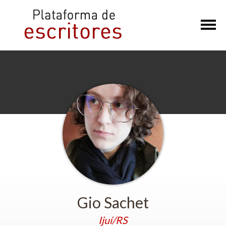
×
Gio Sachet
Ijuí/RS