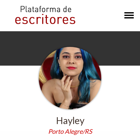
×
Hayley
Porto Alegre/RS