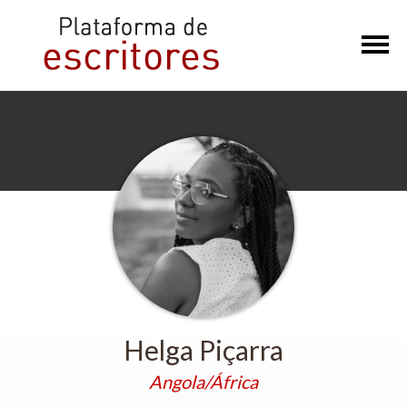
×
Helga Piçarra
Angola/África