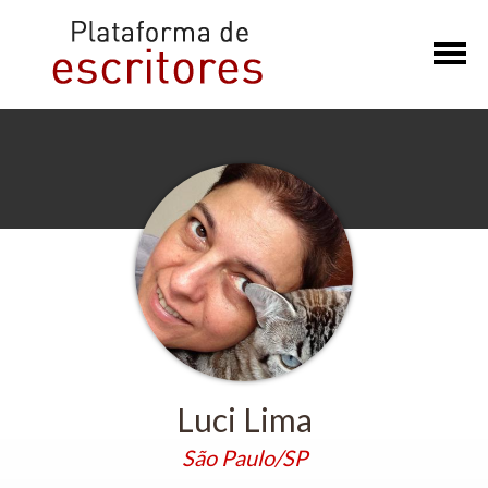
×
Luci Lima
São Paulo/SP