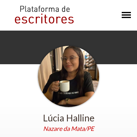
×
Lúcia Halline
Nazare da Mata/PE