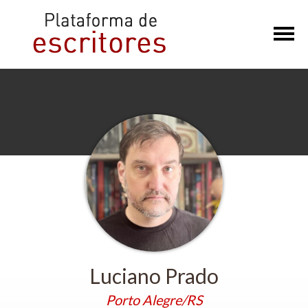
×
Luciano Prado
Porto Alegre/RS