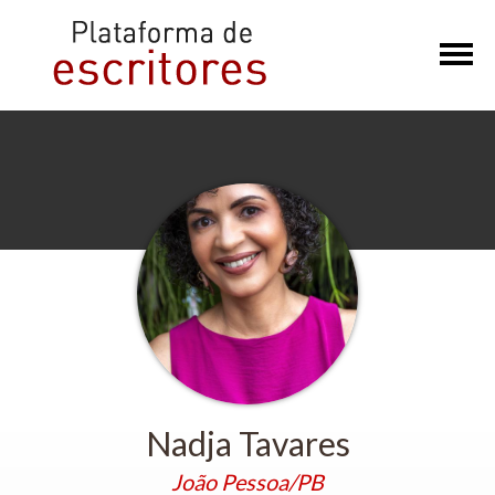
×
Nadja Tavares
João Pessoa/PB