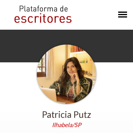
×
Patricia Putz
Ilhabela/SP