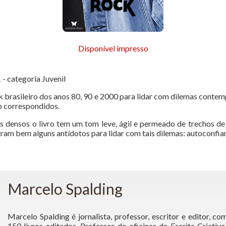
Disponível impresso
- categoria Juvenil
 brasileiro dos anos 80, 90 e 2000 para lidar com dilemas contem
o correspondidos.
 densos o livro tem um tom leve, ágil e permeado de trechos de
am bem alguns antídotos para lidar com tais dilemas: autoconfian
Marcelo Spalding
Marcelo Spalding é jornalista, professor, escritor e editor, co
150 livros editados. Professor de oficinas de Escrita Criativ