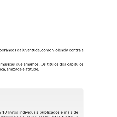
porâneos da juventude, como violência contra a
 músicas que amamos. Os títulos dos capítulos
ça, amizade e atitude.
m 10 livros individuais publicados e mais de
a presenciais e online desde 2007, fundou e