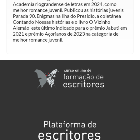
Academia riograndense de letras em 2024, como
melhor romance juvenil. Publicou as histórias juvenis
Parada 90, Enigmas na Ilha do Presídio, a coletânea
Contando Nossas histórias e o livro O Vizinho
Alemão, este último indicado para o prêmio Jabuti em
2021 e prêmio Açorianos de 2023 na categoria de
melhor romance juvenil.