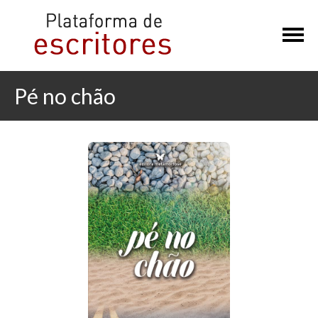
×
Pé no chão