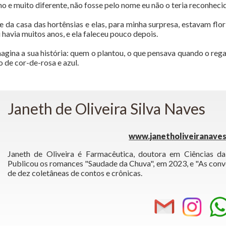
ho e muito diferente, não fosse pelo nome eu não o teria reconheci
e da casa das hortênsias e elas, para minha surpresa, estavam flori
i havia muitos anos, e ela faleceu pouco depois.
gina a sua história: quem o plantou, o que pensava quando o regava
o de cor-de-rosa e azul.
Janeth de Oliveira Silva Naves
www.janetholiveiranaves
Janeth de Oliveira é Farmacêutica, doutora em Ciências d
Publicou os romances "Saudade da Chuva", em 2023, e "As conv
de dez coletâneas de contos e crônicas.