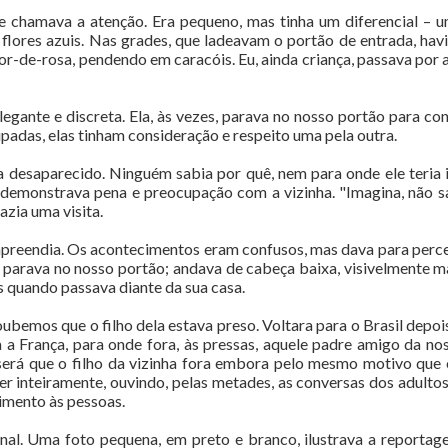
ue chamava a atenção. Era pequeno, mas tinha um diferencial – u
flores azuis. Nas grades, que ladeavam o portão de entrada, hav
r-de-rosa, pendendo em caracóis. Eu, ainda criança, passava por 
gante e discreta. Ela, às vezes, parava no nosso portão para co
adas, elas tinham consideração e respeito uma pela outra.
va desaparecido. Ninguém sabia por quê, nem para onde ele teria
demonstrava pena e preocupação com a vizinha. "Imagina, não s
azia uma visita.
mpreendia. Os acontecimentos eram confusos, mas dava para perc
o parava no nosso portão; andava de cabeça baixa, visivelmente ma
s quando passava diante da sua casa.
bemos que o filho dela estava preso. Voltara para o Brasil depo
 a França, para onde fora, às pressas, aquele padre amigo da nos
erá que o filho da vizinha fora embora pelo mesmo motivo que o
 inteiramente, ouvindo, pelas metades, as conversas dos adultos.
imento às pessoas.
ornal. Uma foto pequena, em preto e branco, ilustrava a repor