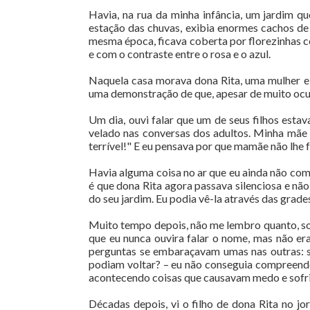
Havia, na rua da minha infância, um jardim q
estação das chuvas, exibia enormes cachos de 
mesma época, ficava coberta por florezinhas co
e com o contraste entre o rosa e o azul.
Naquela casa morava dona Rita, uma mulher ele
uma demonstração de que, apesar de muito ocup
Um dia, ouvi falar que um de seus filhos esta
velado nas conversas dos adultos. Minha mãe 
terrível!" E eu pensava por que mamãe não lhe f
Havia alguma coisa no ar que eu ainda não co
é que dona Rita agora passava silenciosa e nã
do seu jardim. Eu podia vê-la através das grade
Muito tempo depois, não me lembro quanto, sou
que eu nunca ouvira falar o nome, mas não era
perguntas se embaraçavam umas nas outras: s
podiam voltar? – eu não conseguia compreender
acontecendo coisas que causavam medo e sofr
Décadas depois, vi o filho de dona Rita no j