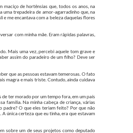
m maciço de hortênsias que, todos os anos, na
ia uma trepadeira de amor-agarradinho que, na
ali e me encantava com a beleza daquelas flores
nversar com minha mãe. Eram rápidas palavras,
 ido. Mais uma vez, percebi aquele tom grave e
aber assim do paradeiro de um filho? Deve ser
eber que as pessoas estavam temerosas. O fato
is magra e mais triste. Contudo, ainda cuidava
is de ter morado por um tempo fora, em um país
sa família. Na minha cabeça de criança, várias
 padre? O que eles teriam feito? Por que não
 A única certeza que eu tinha, era que estavam
tagem sobre um de seus projetos como deputado