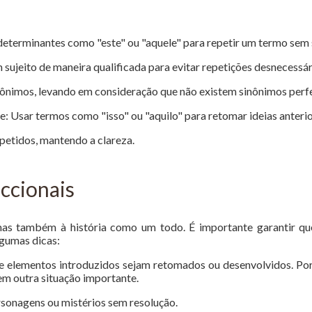
determinantes como "este" ou "aquele" para repetir um termo sem s
 sujeito de maneira qualificada para evitar repetições desnecessár
inônimos, levando em consideração que não existem sinônimos perfe
e: Usar termos como "isso" ou "aquilo" para retomar ideias anterio
epetidos, mantendo a clareza.
ccionais
 mas também à história como um todo. É importante garantir q
lgumas dicas:
ue elementos introduzidos sejam retomados ou desenvolvidos. P
em outra situação importante.
rsonagens ou mistérios sem resolução.