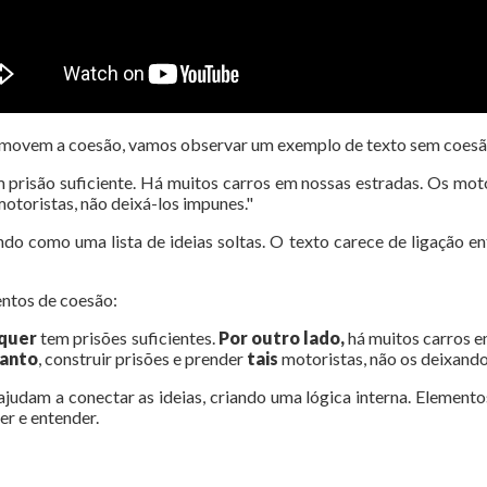
movem a coesão, vamos observar um exemplo de texto sem coesã
m prisão suficiente. Há muitos carros em nossas estradas. Os mo
otoristas, não deixá-los impunes."
do como uma lista de ideias soltas. O texto carece de ligação en
ntos de coesão:
quer
tem prisões suficientes.
Por outro lado,
há muitos carros 
anto
, construir prisões e prender
tais
motoristas, não os deixando
judam a conectar as ideias, criando uma lógica interna. Element
er e entender.