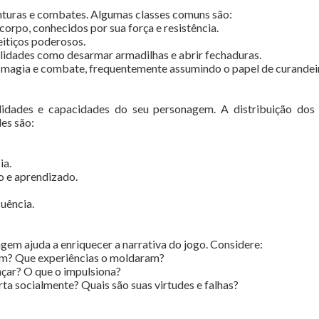
nturas e combates. Algumas classes comuns são:
corpo, conhecidos por sua força e resistência.
eitiços poderosos.
bilidades como desarmar armadilhas e abrir fechaduras.
 magia e combate, frequentemente assumindo o papel de curandei
lidades e capacidades do seu personagem. A distribuição dos p
es são:
ia.
io e aprendizado.
luência.
gem ajuda a enriquecer a narrativa do jogo. Considere:
em? Que experiências o moldaram?
çar? O que o impulsiona?
ta socialmente? Quais são suas virtudes e falhas?