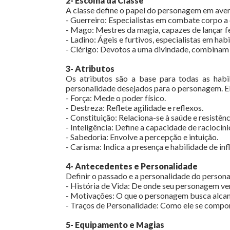
2- Escolha da Classe
A classe define o papel do personagem em ave
- Guerreiro: Especialistas em combate corpo a 
- Mago: Mestres da magia, capazes de lançar f
- Ladino: Ágeis e furtivos, especialistas em ha
- Clérigo: Devotos a uma divindade, combinam
3- Atributos
Os atributos são a base para todas as habi
personalidade desejados para o personagem. El
- Força: Mede o poder físico.
- Destreza: Reflete agilidade e reflexos.
- Constituição: Relaciona-se à saúde e resistênc
- Inteligência: Define a capacidade de raciocín
- Sabedoria: Envolve a percepção e intuição.
- Carisma: Indica a presença e habilidade de inf
4- Antecedentes e Personalidade
Definir o passado e a personalidade do persona
- História de Vida: De onde seu personagem v
- Motivações: O que o personagem busca alcan
- Traços de Personalidade: Como ele se compor
5- Equipamento e Magias