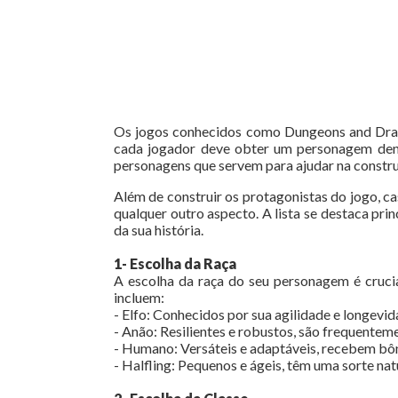
Os jogos conhecidos como Dungeons and Dragon
cada jogador deve obter um personagem dentr
personagens que servem para ajudar na construç
Além de construir os protagonistas do jogo, c
qualquer outro aspecto. A lista se destaca pri
da sua história.
1- Escolha da Raça
A escolha da raça do seu personagem é crucia
incluem:
- Elfo: Conhecidos por sua agilidade e longevi
- Anão: Resilientes e robustos, são frequentem
- Humano: Versáteis e adaptáveis, recebem bôn
- Halfling: Pequenos e ágeis, têm uma sorte natu