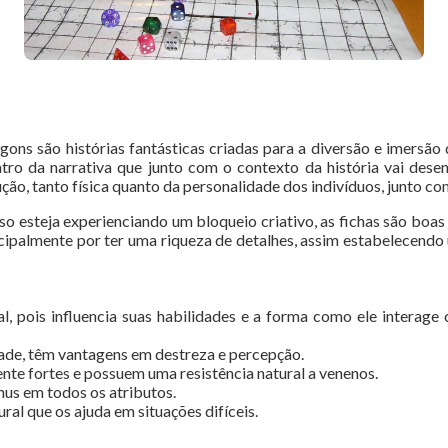
s são histórias fantásticas criadas para a diversão e imersão d
o da narrativa que junto com o contexto da história vai desen
ão, tanto física quanto da personalidade dos indivíduos, junto com
aso esteja experienciando um bloqueio criativo, as fichas são boa
ncipalmente por ter uma riqueza de detalhes, assim estabelecendo
l, pois influencia suas habilidades e a forma como ele interag
dade, têm vantagens em destreza e percepção.
ente fortes e possuem uma resistência natural a venenos.
us em todos os atributos.
ral que os ajuda em situações difíceis.