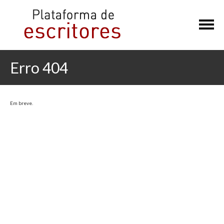
×
Erro 404
Em breve.