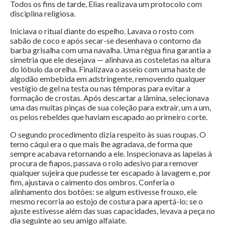
Todos os fins de tarde, Elias realizava um protocolo com
disciplina religiosa.
Iniciava o ritual diante do espelho. Lavava o rosto com
sabão de coco e após secar-se desenhava o contorno da
barba grisalha com uma navalha. Uma régua fina garantia a
simetria que ele desejava — alinhava as costeletas na altura
do lóbulo da orelha. Finalizava o asseio com uma haste de
algodão embebida em adstringente, removendo qualquer
vestígio de gel na testa ou nas têmporas para evitar a
formação de crostas. Após descartar a lâmina, selecionava
uma das muitas pinças de sua coleção para extrair, um a um,
os pelos rebeldes que haviam escapado ao primeiro corte.
O segundo procedimento dizia respeito às suas roupas. O
terno cáqui era o que mais lhe agradava, de forma que
sempre acabava retornando a ele. Inspecionava as lapelas à
procura de fiapos, passava o rolo adesivo para remover
qualquer sujeira que pudesse ter escapado à lavagem e, por
fim, ajustava o caimento dos ombros. Conferia o
alinhamento dos botões: se algum estivesse frouxo, ele
mesmo recorria ao estojo de costura para apertá-lo; se o
ajuste estivesse além das suas capacidades, levava a peça no
dia seguinte ao seu amigo alfaiate.