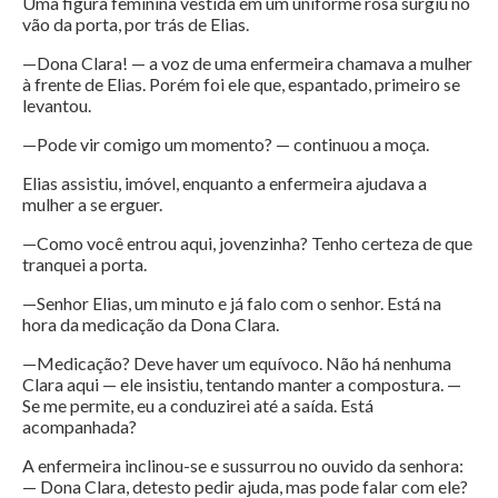
Uma figura feminina vestida em um uniforme rosa surgiu no
vão da porta, por trás de Elias.
—Dona Clara! — a voz de uma enfermeira chamava a mulher
à frente de Elias. Porém foi ele que, espantado, primeiro se
levantou.
—Pode vir comigo um momento? — continuou a moça.
Elias assistiu, imóvel, enquanto a enfermeira ajudava a
mulher a se erguer.
—Como você entrou aqui, jovenzinha? Tenho certeza de que
tranquei a porta.
—Senhor Elias, um minuto e já falo com o senhor. Está na
hora da medicação da Dona Clara.
—Medicação? Deve haver um equívoco. Não há nenhuma
Clara aqui — ele insistiu, tentando manter a compostura. —
Se me permite, eu a conduzirei até a saída. Está
acompanhada?
A enfermeira inclinou-se e sussurrou no ouvido da senhora:
— Dona Clara, detesto pedir ajuda, mas pode falar com ele?