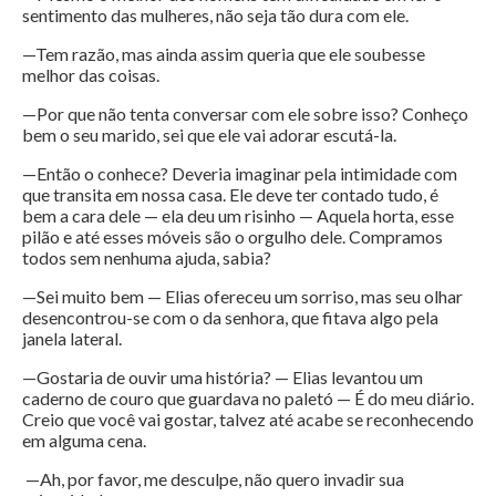
sentimento das mulheres, não seja tão dura com ele.
—Tem razão, mas ainda assim queria que ele soubesse
melhor das coisas.
—Por que não tenta conversar com ele sobre isso? Conheço
bem o seu marido, sei que ele vai adorar escutá-la.
—Então o conhece? Deveria imaginar pela intimidade com
que transita em nossa casa. Ele deve ter contado tudo, é
bem a cara dele — ela deu um risinho — Aquela horta, esse
pilão e até esses móveis são o orgulho dele. Compramos
todos sem nenhuma ajuda, sabia?
—Sei muito bem — Elias ofereceu um sorriso, mas seu olhar
desencontrou-se com o da senhora, que fitava algo pela
janela lateral.
—Gostaria de ouvir uma história? — Elias levantou um
caderno de couro que guardava no paletó — É do meu diário.
Creio que você vai gostar, talvez até acabe se reconhecendo
em alguma cena.
—Ah, por favor, me desculpe, não quero invadir sua