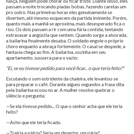
nasça, ninguém pode chorar ou ficar triste. Diante disso, eles
passam a noite trocando piadas bobas, fazendo caretas um
pro outro. Nas primeiras horas eles genuinamente se
divertem, até mesmo esquecem da partida iminente. Porém,
quanto mais a manhã se aproxima, mais desesperado fica o
riso. Os dois passam a rir com uma fúria contida, tentando
extravasar a angústia que sentem. Quando surge a alvorada,
a bailarina finalmente desaba. O soldado engole o próprio
choro enquanto a abraça fortemente. O casal se despede, a
fantasia chega ao fim. A bailarina, sozinha em seu
apartamento, sussurra para o vazio:
"Ei, se eu tivesse pedido para você ficar... o que teria feito?"
Escutando o som estridente da chaleira, ele levantou-se
para preparar o café. Durante alguns segundos a frase dita
pela bailarina ecoou no ar. A mulher resolve quebrar o
silêncio e pergunta:
—Se ela tivesse pedido... O que o senhor acha que ele teria
feito?
—Acho que ele teria ficado.
—Trairia a pátria? Seria um desertor, um pária?