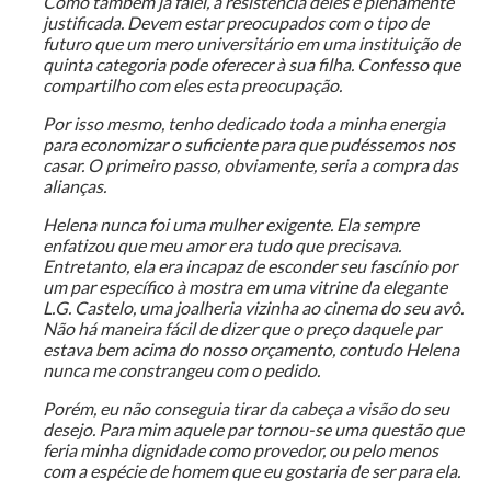
Como também já falei, a resistência deles é plenamente
justificada. Devem estar preocupados com o tipo de
futuro que um mero universitário em uma instituição de
quinta categoria pode oferecer à sua filha. Confesso que
compartilho com eles esta preocupação.
Por isso mesmo, tenho dedicado toda a minha energia
para economizar o suficiente para que pudéssemos nos
casar. O primeiro passo, obviamente, seria a compra das
alianças.
Helena nunca foi uma mulher exigente. Ela sempre
enfatizou que meu amor era tudo que precisava.
Entretanto, ela era incapaz de esconder seu fascínio por
um par específico à mostra em uma vitrine da elegante
L.G. Castelo, uma joalheria vizinha ao cinema do seu avô.
Não há maneira fácil de dizer que o preço daquele par
estava bem acima do nosso orçamento, contudo Helena
nunca me constrangeu com o pedido.
Porém, eu não conseguia tirar da cabeça a visão do seu
desejo. Para mim aquele par tornou-se uma questão que
feria minha dignidade como provedor, ou pelo menos
com a espécie de homem que eu gostaria de ser para ela.