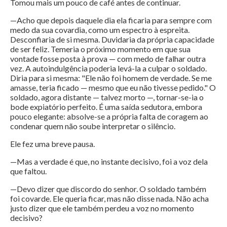
Tomou mais um pouco de café antes de continuar.
—Acho que depois daquele dia ela ficaria para sempre com
medo da sua covardia, como um espectro à espreita.
Desconfiaria de si mesma. Duvidaria da própria capacidade
de ser feliz. Temeria o próximo momento em que sua
vontade fosse posta à prova — com medo de falhar outra
vez. A autoindulgência poderia levá-la a culpar o soldado.
Diria para si mesma: "Ele não foi homem de verdade. Se me
amasse, teria ficado — mesmo que eu não tivesse pedido." O
soldado, agora distante — talvez morto —, tornar-se-ia o
bode expiatório perfeito. É uma saída sedutora, embora
pouco elegante: absolve-se a própria falta de coragem ao
condenar quem não soube interpretar o silêncio.
Ele fez uma breve pausa.
—Mas a verdade é que, no instante decisivo, foi a voz dela
que faltou.
—Devo dizer que discordo do senhor. O soldado também
foi covarde. Ele queria ficar, mas não disse nada. Não acha
justo dizer que ele também perdeu a voz no momento
decisivo?