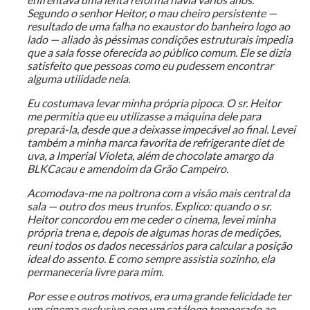
Segundo o senhor Heitor, o mau cheiro persistente —
resultado de uma falha no exaustor do banheiro logo ao
lado — aliado às péssimas condições estruturais impedia
que a sala fosse oferecida ao público comum. Ele se dizia
satisfeito que pessoas como eu pudessem encontrar
alguma utilidade nela.
Eu costumava levar minha própria pipoca. O sr. Heitor
me permitia que eu utilizasse a máquina dele para
prepará-la, desde que a deixasse impecável ao final. Levei
também a minha marca favorita de refrigerante diet de
uva, a Imperial Violeta, além de chocolate amargo da
BLKCacau e amendoim da Grão Campeiro.
Acomodava-me na poltrona com a visão mais central da
sala — outro dos meus trunfos. Explico: quando o sr.
Heitor concordou em me ceder o cinema, levei minha
própria trena e, depois de algumas horas de medições,
reuni todos os dados necessários para calcular a posição
ideal do assento. E como sempre assistia sozinho, ela
permaneceria livre para mim.
Por esse e outros motivos, era uma grande felicidade ter
um cinema exclusivo com um catálogo temperado ao