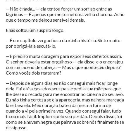
—Não é nada... — ela tentou forçar um sorriso entre as
lágrimas — É apenas que me tornei uma velha chorona. Acho
que o tempo me deixou sensível demais.
Elias soltou um suspiro longo.
—É um capítulo vergonhoso da minha história. Sinto muito
por obrigá-la a escutá-lo.
—É preciso muita coragem para expor seus defeitos assim.
O senhor deveria estar orgulhoso — ela disse, e o encorajou
com um aceno de cabeça. — Mas o que aconteceu depois?
Como vocês dois reataram?
—Depois de alguns dias eu não consegui mais ficar longe
dela. Fui até a casa dos seus pais e pedi a sua mãe para que
lhe desse o recado para me encontrar no cinema do seu avô.
Eu não tinha certeza se ela apareceria, mas na hora marcada
lá estava ela. Meu coração bateu da mesma forma de
quando a vi pela primeira vez. Quando consegui falar, tudo
ficou mais fácil. Implorei pelo seu perdão. Depois disso, foi
como se a nuvem negra que pairava sobre nós finalmente se
dissipasse.