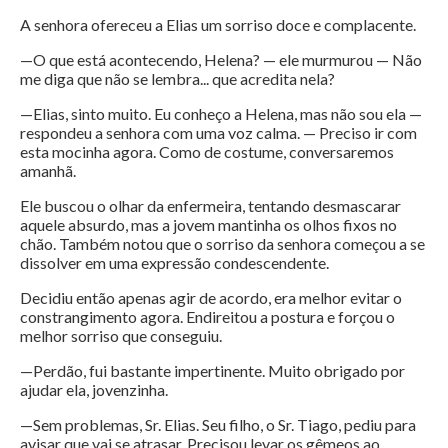
A senhora ofereceu a Elias um sorriso doce e complacente.
—O que está acontecendo, Helena? — ele murmurou — Não
me diga que não se lembra... que acredita nela?
—Elias, sinto muito. Eu conheço a Helena, mas não sou ela —
respondeu a senhora com uma voz calma. — Preciso ir com
esta mocinha agora. Como de costume, conversaremos
amanhã.
Ele buscou o olhar da enfermeira, tentando desmascarar
aquele absurdo, mas a jovem mantinha os olhos fixos no
chão. Também notou que o sorriso da senhora começou a se
dissolver em uma expressão condescendente.
Decidiu então apenas agir de acordo, era melhor evitar o
constrangimento agora. Endireitou a postura e forçou o
melhor sorriso que conseguiu.
—Perdão, fui bastante impertinente. Muito obrigado por
ajudar ela, jovenzinha.
—Sem problemas, Sr. Elias. Seu filho, o Sr. Tiago, pediu para
avisar que vai se atrasar. Precisou levar os gêmeos ao