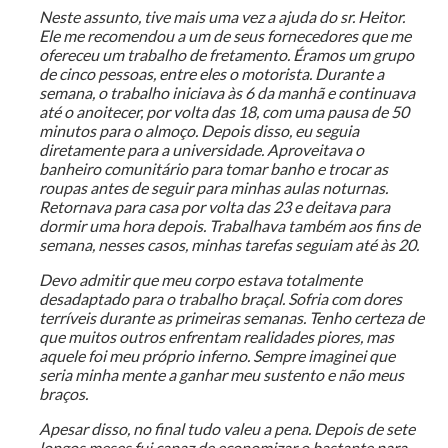
Neste assunto, tive mais uma vez a ajuda do sr. Heitor.
Ele me recomendou a um de seus fornecedores que me
ofereceu um trabalho de fretamento. Éramos um grupo
de cinco pessoas, entre eles o motorista. Durante a
semana, o trabalho iniciava às 6 da manhã e continuava
até o anoitecer, por volta das 18, com uma pausa de 50
minutos para o almoço. Depois disso, eu seguia
diretamente para a universidade. Aproveitava o
banheiro comunitário para tomar banho e trocar as
roupas antes de seguir para minhas aulas noturnas.
Retornava para casa por volta das 23 e deitava para
dormir uma hora depois. Trabalhava também aos fins de
semana, nesses casos, minhas tarefas seguiam até às 20.
Devo admitir que meu corpo estava totalmente
desadaptado para o trabalho braçal. Sofria com dores
terríveis durante as primeiras semanas. Tenho certeza de
que muitos outros enfrentam realidades piores, mas
aquele foi meu próprio inferno. Sempre imaginei que
seria minha mente a ganhar meu sustento e não meus
braços.
Apesar disso, no final tudo valeu a pena. Depois de sete
longos meses fui capaz de economizar o bastante para