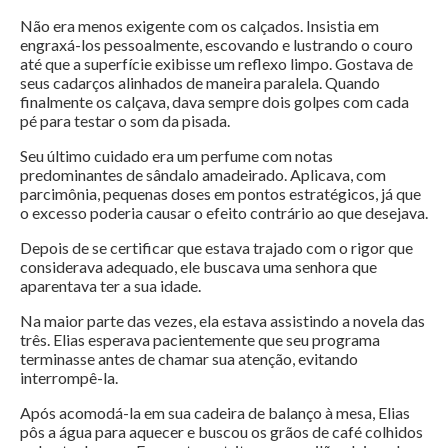
Não era menos exigente com os calçados. Insistia em
engraxá-los pessoalmente, escovando e lustrando o couro
até que a superfície exibisse um reflexo limpo. Gostava de
seus cadarços alinhados de maneira paralela. Quando
finalmente os calçava, dava sempre dois golpes com cada
pé para testar o som da pisada.
Seu último cuidado era um perfume com notas
predominantes de sândalo amadeirado. Aplicava, com
parcimônia, pequenas doses em pontos estratégicos, já que
o excesso poderia causar o efeito contrário ao que desejava.
Depois de se certificar que estava trajado com o rigor que
considerava adequado, ele buscava uma senhora que
aparentava ter a sua idade.
Na maior parte das vezes, ela estava assistindo a novela das
três. Elias esperava pacientemente que seu programa
terminasse antes de chamar sua atenção, evitando
interrompê-la.
Após acomodá-la em sua cadeira de balanço à mesa, Elias
pôs a água para aquecer e buscou os grãos de café colhidos