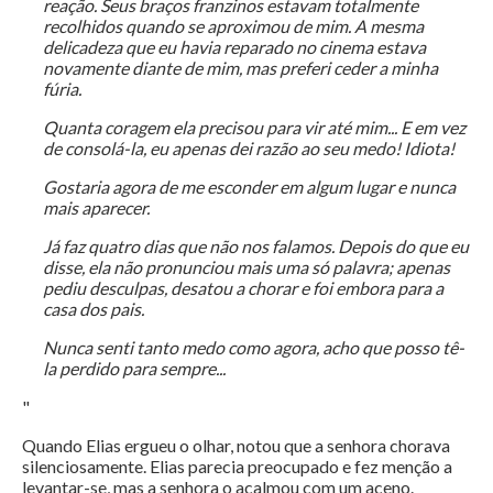
reação. Seus braços franzinos estavam totalmente
recolhidos quando se aproximou de mim. A mesma
delicadeza que eu havia reparado no cinema estava
novamente diante de mim, mas preferi ceder a minha
fúria.
Quanta coragem ela precisou para vir até mim... E em vez
de consolá-la, eu apenas dei razão ao seu medo! Idiota!
Gostaria agora de me esconder em algum lugar e nunca
mais aparecer.
Já faz quatro dias que não nos falamos. Depois do que eu
disse, ela não pronunciou mais uma só palavra; apenas
pediu desculpas, desatou a chorar e foi embora para a
casa dos pais.
Nunca senti tanto medo como agora, acho que posso tê-
la perdido para sempre...
"
Quando Elias ergueu o olhar, notou que a senhora chorava
silenciosamente. Elias parecia preocupado e fez menção a
levantar-se, mas a senhora o acalmou com um aceno.