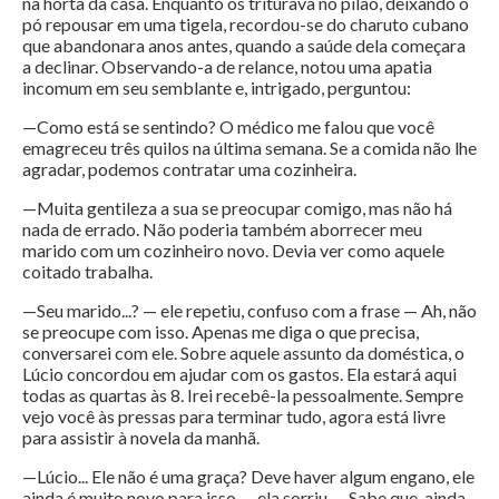
na horta da casa. Enquanto os triturava no pilão, deixando o
pó repousar em uma tigela, recordou-se do charuto cubano
que abandonara anos antes, quando a saúde dela começara
a declinar. Observando-a de relance, notou uma apatia
incomum em seu semblante e, intrigado, perguntou:
—Como está se sentindo? O médico me falou que você
emagreceu três quilos na última semana. Se a comida não lhe
agradar, podemos contratar uma cozinheira.
—Muita gentileza a sua se preocupar comigo, mas não há
nada de errado. Não poderia também aborrecer meu
marido com um cozinheiro novo. Devia ver como aquele
coitado trabalha.
—Seu marido...? — ele repetiu, confuso com a frase — Ah, não
se preocupe com isso. Apenas me diga o que precisa,
conversarei com ele. Sobre aquele assunto da doméstica, o
Lúcio concordou em ajudar com os gastos. Ela estará aqui
todas as quartas às 8. Irei recebê-la pessoalmente. Sempre
vejo você às pressas para terminar tudo, agora está livre
para assistir à novela da manhã.
—Lúcio... Ele não é uma graça? Deve haver algum engano, ele
ainda é muito novo para isso — ela sorriu — Sabe que, ainda