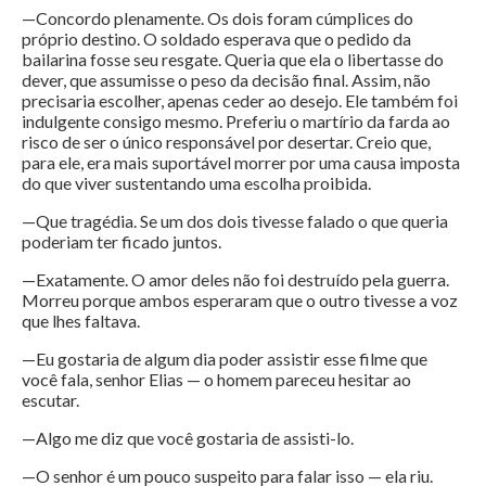
—Concordo plenamente. Os dois foram cúmplices do
próprio destino. O soldado esperava que o pedido da
bailarina fosse seu resgate. Queria que ela o libertasse do
dever, que assumisse o peso da decisão final. Assim, não
precisaria escolher, apenas ceder ao desejo. Ele também foi
indulgente consigo mesmo. Preferiu o martírio da farda ao
risco de ser o único responsável por desertar. Creio que,
para ele, era mais suportável morrer por uma causa imposta
do que viver sustentando uma escolha proibida.
—Que tragédia. Se um dos dois tivesse falado o que queria
poderiam ter ficado juntos.
—Exatamente. O amor deles não foi destruído pela guerra.
Morreu porque ambos esperaram que o outro tivesse a voz
que lhes faltava.
—Eu gostaria de algum dia poder assistir esse filme que
você fala, senhor Elias — o homem pareceu hesitar ao
escutar.
—Algo me diz que você gostaria de assisti-lo.
—O senhor é um pouco suspeito para falar isso — ela riu.