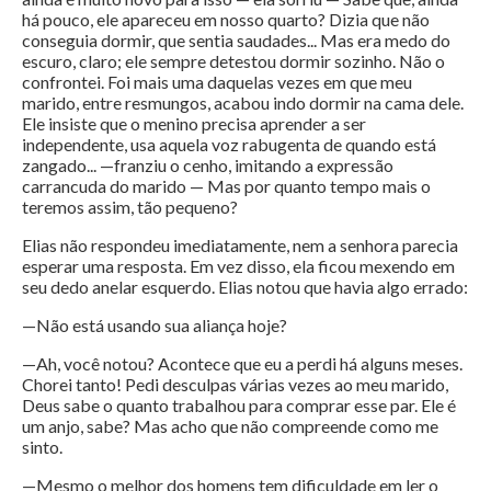
há pouco, ele apareceu em nosso quarto? Dizia que não
conseguia dormir, que sentia saudades... Mas era medo do
escuro, claro; ele sempre detestou dormir sozinho. Não o
confrontei. Foi mais uma daquelas vezes em que meu
marido, entre resmungos, acabou indo dormir na cama dele.
Ele insiste que o menino precisa aprender a ser
independente, usa aquela voz rabugenta de quando está
zangado... —franziu o cenho, imitando a expressão
carrancuda do marido — Mas por quanto tempo mais o
teremos assim, tão pequeno?
Elias não respondeu imediatamente, nem a senhora parecia
esperar uma resposta. Em vez disso, ela ficou mexendo em
seu dedo anelar esquerdo. Elias notou que havia algo errado:
—Não está usando sua aliança hoje?
—Ah, você notou? Acontece que eu a perdi há alguns meses.
Chorei tanto! Pedi desculpas várias vezes ao meu marido,
Deus sabe o quanto trabalhou para comprar esse par. Ele é
um anjo, sabe? Mas acho que não compreende como me
sinto.
—Mesmo o melhor dos homens tem dificuldade em ler o