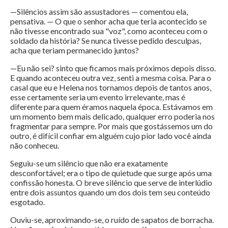
—Silêncios assim são assustadores — comentou ela,
pensativa. — O que o senhor acha que teria acontecido se
não tivesse encontrado sua "voz", como aconteceu com o
soldado da história? Se nunca tivesse pedido desculpas,
acha que teriam permanecido juntos?
—Eu não sei? sinto que ficamos mais próximos depois disso.
E quando aconteceu outra vez, senti a mesma coisa. Para o
casal que eu e Helena nos tornamos depois de tantos anos,
esse certamente seria um evento irrelevante, mas é
diferente para quem éramos naquela época. Estávamos em
um momento bem mais delicado, qualquer erro poderia nos
fragmentar para sempre. Por mais que gostássemos um do
outro, é difícil confiar em alguém cujo pior lado você ainda
não conheceu.
Seguiu-se um silêncio que não era exatamente
desconfortável; era o tipo de quietude que surge após uma
confissão honesta. O breve silêncio que serve de interlúdio
entre dois assuntos quando um dos dois tem seu conteúdo
esgotado.
Ouviu-se, aproximando-se, o ruído de sapatos de borracha.