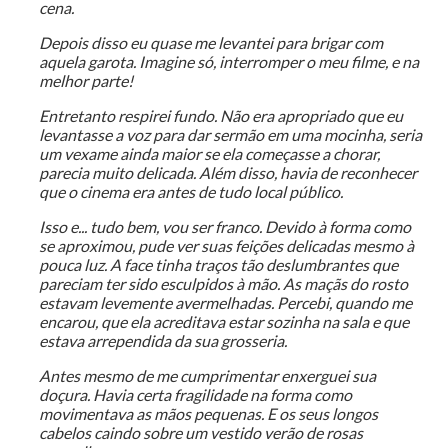
cena.
Depois disso eu quase me levantei para brigar com
aquela garota. Imagine só, interromper o meu filme, e na
melhor parte!
Entretanto respirei fundo. Não era apropriado que eu
levantasse a voz para dar sermão em uma mocinha, seria
um vexame ainda maior se ela começasse a chorar,
parecia muito delicada. Além disso, havia de reconhecer
que o cinema era antes de tudo local público.
Isso e... tudo bem, vou ser franco. Devido à forma como
se aproximou, pude ver suas feições delicadas mesmo à
pouca luz. A face tinha traços tão deslumbrantes que
pareciam ter sido esculpidos à mão. As maçãs do rosto
estavam levemente avermelhadas. Percebi, quando me
encarou, que ela acreditava estar sozinha na sala e que
estava arrependida da sua grosseria.
Antes mesmo de me cumprimentar enxerguei sua
doçura. Havia certa fragilidade na forma como
movimentava as mãos pequenas. E os seus longos
cabelos caindo sobre um vestido verão de rosas