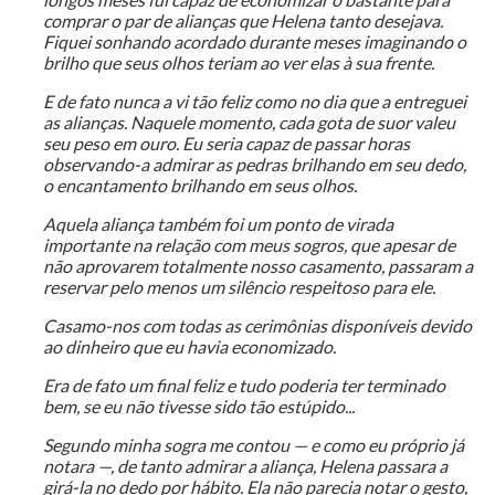
comprar o par de alianças que Helena tanto desejava.
Fiquei sonhando acordado durante meses imaginando o
brilho que seus olhos teriam ao ver elas à sua frente.
E de fato nunca a vi tão feliz como no dia que a entreguei
as alianças. Naquele momento, cada gota de suor valeu
seu peso em ouro. Eu seria capaz de passar horas
observando-a admirar as pedras brilhando em seu dedo,
o encantamento brilhando em seus olhos.
Aquela aliança também foi um ponto de virada
importante na relação com meus sogros, que apesar de
não aprovarem totalmente nosso casamento, passaram a
reservar pelo menos um silêncio respeitoso para ele.
Casamo-nos com todas as cerimônias disponíveis devido
ao dinheiro que eu havia economizado.
Era de fato um final feliz e tudo poderia ter terminado
bem, se eu não tivesse sido tão estúpido...
Segundo minha sogra me contou — e como eu próprio já
notara —, de tanto admirar a aliança, Helena passara a
girá-la no dedo por hábito. Ela não parecia notar o gesto,