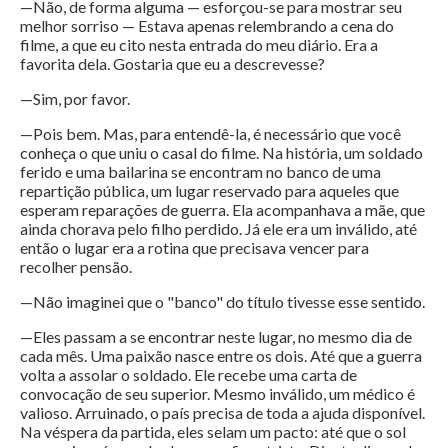
—Não, de forma alguma — esforçou-se para mostrar seu
melhor sorriso — Estava apenas relembrando a cena do
filme, a que eu cito nesta entrada do meu diário. Era a
favorita dela. Gostaria que eu a descrevesse?
—Sim, por favor.
—Pois bem. Mas, para entendê-la, é necessário que você
conheça o que uniu o casal do filme. Na história, um soldado
ferido e uma bailarina se encontram no banco de uma
repartição pública, um lugar reservado para aqueles que
esperam reparações de guerra. Ela acompanhava a mãe, que
ainda chorava pelo filho perdido. Já ele era um inválido, até
então o lugar era a rotina que precisava vencer para
recolher pensão.
—Não imaginei que o "banco" do título tivesse esse sentido.
—Eles passam a se encontrar neste lugar, no mesmo dia de
cada mês. Uma paixão nasce entre os dois. Até que a guerra
volta a assolar o soldado. Ele recebe uma carta de
convocação de seu superior. Mesmo inválido, um médico é
valioso. Arruinado, o país precisa de toda a ajuda disponível.
Na véspera da partida, eles selam um pacto: até que o sol