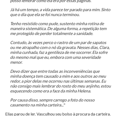
posso lembrar como ela era por essas páginas.
Já há um tempo, a vida parece ter parado para mim. Sinto
que o dia que ela se foi nunca terminou.
Tenho resistido como pude, sustento minha rotina de
maneira sistemática. De alguma forma, a repetição tem
me protegido de perder totalmente a sanidade.
Contudo, às vezes perco o rastro de um par de sapatos
ou me atrapalho com o nó da gravata. Nesses dias, Clara,
minha cunhada, faz a gentileza de me socorrer. Ela sofre
do mesmo mal que eu, embora com uma severidade
menor.
Devo dizer que entre todas as inconveniências que
minha doença tem causado a mim e aos outros ao meu
redor, a pior delas me ocorreu nas últimas semanas. Eu
não consigo mais lembrar do rosto do meu anjinho, estou
esquecendo como era a face da minha Helena.
Por causa disso, sempre carrego a foto do nosso
casamento na minha carteira...
"
Elias parou de ler. Vasculhou seu bolso à procura da carteira.