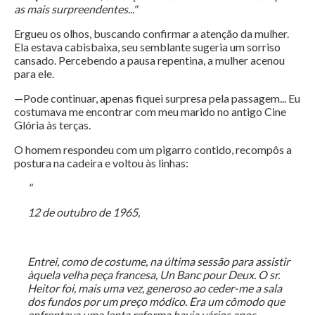
as mais surpreendentes..."
Ergueu os olhos, buscando confirmar a atenção da mulher.
Ela estava cabisbaixa, seu semblante sugeria um sorriso
cansado. Percebendo a pausa repentina, a mulher acenou
para ele.
—Pode continuar, apenas fiquei surpresa pela passagem... Eu
costumava me encontrar com meu marido no antigo Cine
Glória às terças.
O homem respondeu com um pigarro contido, recompôs a
postura na cadeira e voltou às linhas:
"
12 de outubro de 1965,
Entrei, como de costume, na última sessão para assistir
àquela velha peça francesa, Un Banc pour Deux. O sr.
Heitor foi, mais uma vez, generoso ao ceder-me a sala
dos fundos por um preço módico. Era um cômodo que
enfrentava uma lenta reforma havia vários anos.