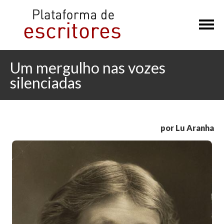
×
Um mergulho nas vozes
silenciadas
por Lu Aranha