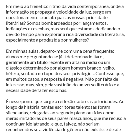
Em meio ao frenético ritmo da vida contemporânea, onde a
informação se propaga à velocidade da luz, surge um
questionamento crucial: quais as nossas prioridades
literárias? Somos bombardeados por lançamentos,
indicações e resenhas, mas será que estamos dedicando o
devido tempo para explorar a rica diversidade da literatura,
especialmente a produzida por mulheres?
Em minhas aulas, deparo-me com uma cena frequente:
alunos me perguntando se já li determinado livro,
geralmente um título recente em alta na mídia ou um
clássico determinado por algum homem branco, velho,
hétero, sentado no topo dos seus privilégios. Confesso que,
em muitos casos, a resposta é negativa. Não por falta de
interesse, mas, sim, pela vastidão do universo literário e a
necessidade de fazer escolhas.
É nesse ponto que surge a reflexão sobre as prioridades. Ao
longo da história, tantas escritoras talentosas foram
silenciadas, relegadas ao segundo plano ou tidas como
meras imitadoras de seus pares masculinos, que me recuso a
continuar idolatrando, e que, talvez, não seriam
reconhecidos se a violência de gênero não existisse desde