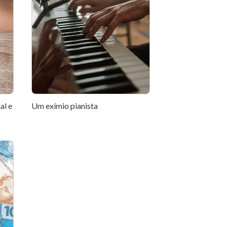
al e
Um exímio pianista