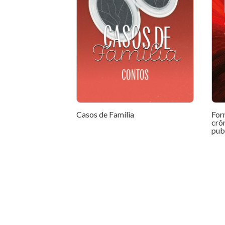
Casos de Família
For
crô
pub